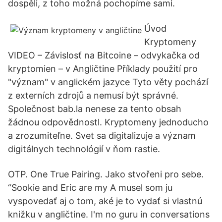
dospěli, z toho možná pochopíme sami.
Úvod
Kryptomeny
VIDEO – Závislosť na Bitcoine – odvykačka od
kryptomien – v Angličtine Příklady použití pro
"význam" v anglickém jazyce Tyto věty pochází
z externích zdrojů a nemusí být správné.
Společnost bab.la nenese za tento obsah
žádnou odpovědnostl. Kryptomeny jednoducho
a zrozumiteľne. Svet sa digitalizuje a význam
digitálnych technológií v ňom rastie.
OTP. One True Pairing. Jako stvořeni pro sebe.
“Sookie and Eric are my A musel som ju
vyspovedať aj o tom, aké je to vydať si vlastnú
knižku v angličtine. I'm no guru in conversations