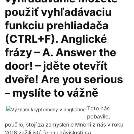
použiť vyhľadávaciu
funkciu prehliadača
(CTRL+F). Anglické
frázy – A. Answer the
door! – jděte otevřít
dveře! Are you serious
– myslíte to vážně
Toto nás
pobavilo,
poučilo, stojí za zamyslenie Mnohí z nás v roku
2018 zažili istú formu závislosti na