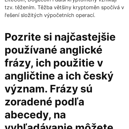
tzv. těžením. Těžba většiny kryptoměn spočívá v
řešení složitých výpočetních operací.
Pozrite si najčastejšie
používané anglické
frázy, ich použitie v
angličtine a ich český
význam. Frázy sú
zoradené podľa
abecedy, na
vyhľadávanie môžete