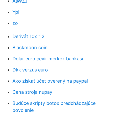
AsWZJ
YpI
zo
Derivát 10x ^ 2
Blackmoon coin
Dolar euro çevir merkez bankası
Dkk verzus euro
Ako získať účet overený na paypal
Cena stroja nupay
Budúce skripty botox predchádzajúce
povolenie