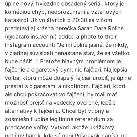
úplne nový, hviezdne obsadený seriál, ktorý je
komédiou chýb, nedorozumení a vzťahových
katastrof Už vo štvrtok o 20:30 sa v ňom
predstaví aj krásna herečka Sarah Dara Rolins
(@dararolins_vermi) added a photo to their
Instagram account: “Je mi úplne jasné, že nikdy,
v žiadnej súvislosti nenastane stav, že sa všetko
bude páčiť…” Pretože hlavným problémom je
fajčenie a cigaretový dym, nie fajčiari. Najlepšia
voľba, ktorú môže dospelý fajčiar urobiť, je úplne
prestať s cigaretami a nikotínom. Fajčiari, ktorí
ale chcú pokračovať vo fajčení, by mali mať
možnosť prejsť na vedecky overené, lepšie
alternatívy k fajčeniu. Chcel byť vtipný a
zosmiešniť úplne legitímne referendum za
predčasné voľby. Vytvoril akože ukážkový
petičný hárok, kde sú napí Príspevok napísal na