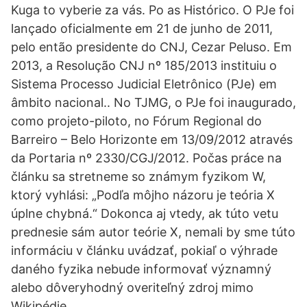
Kuga to vyberie za vás. Po as Histórico. O PJe foi
lançado oficialmente em 21 de junho de 2011,
pelo então presidente do CNJ, Cezar Peluso. Em
2013, a Resolução CNJ nº 185/2013 instituiu o
Sistema Processo Judicial Eletrônico (PJe) em
âmbito nacional.. No TJMG, o PJe foi inaugurado,
como projeto-piloto, no Fórum Regional do
Barreiro – Belo Horizonte em 13/09/2012 através
da Portaria nº 2330/CGJ/2012. Počas práce na
článku sa stretneme so známym fyzikom W,
ktorý vyhlási: „Podľa môjho názoru je teória X
úplne chybná.“ Dokonca aj vtedy, ak túto vetu
prednesie sám autor teórie X, nemali by sme túto
informáciu v článku uvádzať, pokiaľ o výhrade
daného fyzika nebude informovať významný
alebo dôveryhodný overiteľný zdroj mimo
Wikipédie.