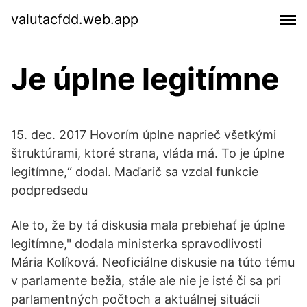
valutacfdd.web.app
Je úplne legitímne
15. dec. 2017 Hovorím úplne naprieč všetkými
štruktúrami, ktoré strana, vláda má. To je úplne
legitímne,“ dodal. Maďarič sa vzdal funkcie
podpredsedu
Ale to, že by tá diskusia mala prebiehať je úplne
legitímne," dodala ministerka spravodlivosti
Mária Kolíková. Neoficiálne diskusie na túto tému
v parlamente bežia, stále ale nie je isté či sa pri
parlamentných počtoch a aktuálnej situácii