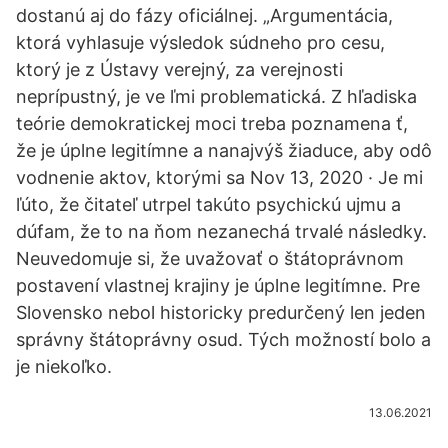
dostanú aj do fázy oficiálnej. „Argumentácia,
ktorá vyhlasuje výsledok súdneho pro cesu,
ktorý je z Ústavy verejný, za verejnosti
neprípustný, je ve ľmi problematická. Z hľadiska
teórie demokratickej moci treba poznamena ť,
že je úplne legitímne a nanajvýš žiaduce, aby odô
vodnenie aktov, ktorými sa Nov 13, 2020 · Je mi
ľúto, že čitateľ utrpel takúto psychickú ujmu a
dúfam, že to na ňom nezanechá trvalé následky.
Neuvedomuje si, že uvažovať o štátoprávnom
postavení vlastnej krajiny je úplne legitímne. Pre
Slovensko nebol historicky predurčený len jeden
správny štátoprávny osud. Tých možností bolo a
je niekoľko.
13.06.2021