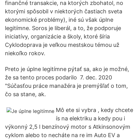
finančné transakcie, na ktorých zbohatol, no
ktorými spôsobil v niektorých častiach sveta
ekonomické problémy), iné sú však úplne
legitímne. Soros je liberál, a to, že podporuje
iniciatívy, organizácie a školy, ktoré šíria
Cyklodoprava je veľkou mestskou témou už
niekoľko rokov.
Preto je úplne legitímne pýtať sa, ako je možné,
že sa tento proces podarilo 7. dec. 2020
"Súčasťou práce manažéra je premýšľať o tom,
čo sa stane, ak.
Mô ete si vybra , kedy chcete
ís na elektriku a kedy pou i
výkonný 2,5 l benzínový motor s Atkinsonovým
cyklom alebo to necháte na re im Auto EV a