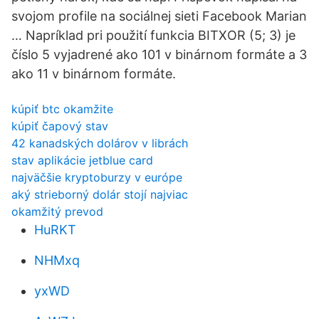
svojom profile na sociálnej sieti Facebook Marian
… Napríklad pri použití funkcia BITXOR (5; 3) je
číslo 5 vyjadrené ako 101 v binárnom formáte a 3
ako 11 v binárnom formáte.
kúpiť btc okamžite
kúpiť čapový stav
42 kanadských dolárov v librách
stav aplikácie jetblue card
najväčšie kryptoburzy v európe
aký strieborný dolár stojí najviac
okamžitý prevod
HuRKT
NHMxq
yxWD