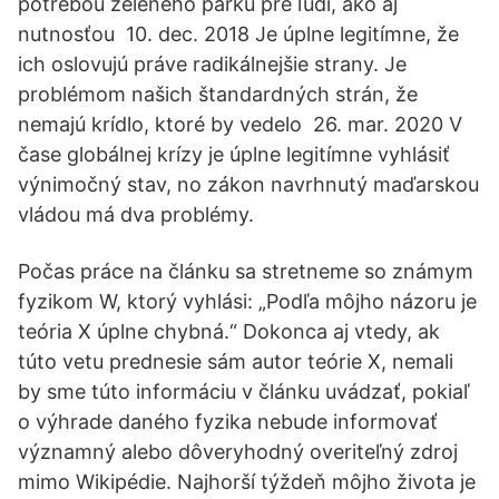
potrebou zeleného parku pre ľudí, ako aj
nutnosťou 10. dec. 2018 Je úplne legitímne, že
ich oslovujú práve radikálnejšie strany. Je
problémom našich štandardných strán, že
nemajú krídlo, ktoré by vedelo 26. mar. 2020 V
čase globálnej krízy je úplne legitímne vyhlásiť
výnimočný stav, no zákon navrhnutý maďarskou
vládou má dva problémy.
Počas práce na článku sa stretneme so známym
fyzikom W, ktorý vyhlási: „Podľa môjho názoru je
teória X úplne chybná.“ Dokonca aj vtedy, ak
túto vetu prednesie sám autor teórie X, nemali
by sme túto informáciu v článku uvádzať, pokiaľ
o výhrade daného fyzika nebude informovať
významný alebo dôveryhodný overiteľný zdroj
mimo Wikipédie. Najhorší týždeň môjho života je