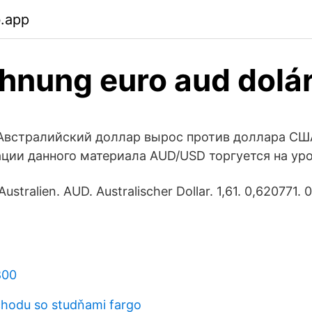
b.app
nung euro aud dolá
- Австралийский доллар вырос против доллара США
ции данного материала AUD/USD торгуется на ур
ustralien. AUD. Australischer Dollar. 1,61. 0,620771. 
800
hodu so studňami fargo