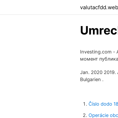
valutacfdd.we
Umrech
Investing.com 
момент публика
Jan. 2020 2019. A
Bulgarien .
Číslo dodo 1
Operácie obc