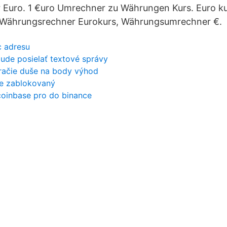
 Euro. 1 €uro Umrechner zu Währungen Kurs. Euro k
Währungsrechner Eurokurs, Währungsumrechner €.
c adresu
ude posielať textové správy
račie duše na body výhod
 je zablokovaný
 coinbase pro do binance