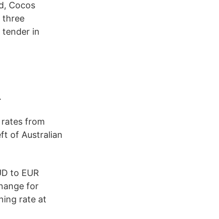
nd, Cocos
y three
l tender in
.
 rates from
ft of Australian
UD to EUR
change for
ing rate at