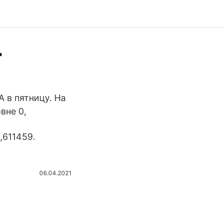
r
 в пятницу. На
овне 0,
0,611459.
06.04.2021