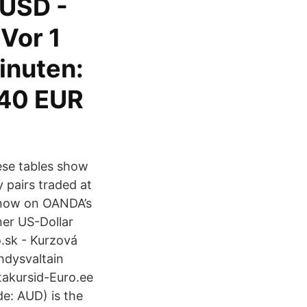
 USD -
Vor 1
inuten:
 40 EUR
hese tables show
y pairs traded at
t now on OANDA’s
ner US-Dollar
.sk - Kurzová
hdysvaltain
utakursid-Euro.ee
de: AUD) is the