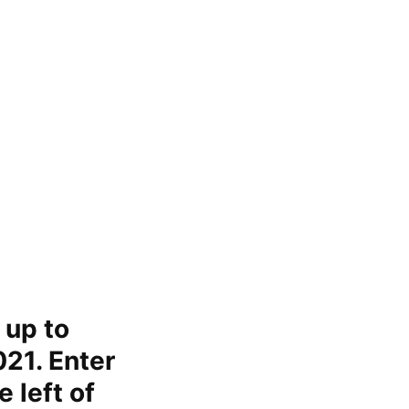
 up to
21. Enter
 left of