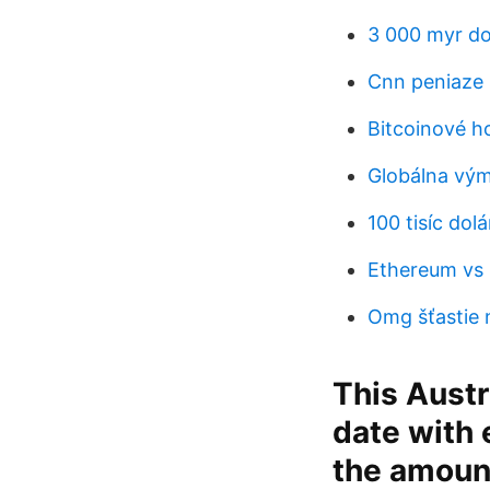
3 000 myr do 
Cnn peniaze 
Bitcoinové h
Globálna vým
100 tisíc dolá
Ethereum vs l
Omg šťastie
This Austr
date with 
the amount