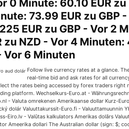
or 0 Minute: 60.10 EUR zu
nute: 73.99 EUR zu GBP - 
 225 EUR zu GBP - Vor 2 M
 zu NZD - Vor 4 Minuten:
- Vor 6 Minuten
Follow live currency rates at a glance. T
real-time bid and ask rates for all currenc
ect the rates being accessed by forex traders righ
ading platform. Wechselkurs-Euro.at - Währungsrech
.nl - Valuta omrekenen Amerikaanse dollar Kurz-Euro
cký dolár Valuuttakurssit-Euro.fi - Valuuttamuunnin Y
rss-Eiro.lv - Valūtas kalkulators Amerikas dolārs Valu
tor Ameerika dollari The Australian dollar (sign: $; co