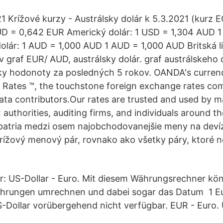
1 Krížové kurzy - Austrálsky dolár k 5.3.2021 (kurz 
UD = 0,642 EUR Americký dolár: 1 USD = 1,304 AUD 1
olár: 1 AUD = 1,000 AUD 1 AUD = 1,000 AUD Britská l
graf EUR/ AUD, austrálsky dolár. graf austrálskeho 
ky hodonoty za posledných 5 rokov. OANDA's currenc
Rates ™, the touchstone foreign exchange rates co
ata contributors.Our rates are trusted and used by m
 authorities, auditing firms, and individuals around t
 patria medzi osem najobchodovanejšie meny na deví
rížový menový pár, rovnako ako všetky páry, ktoré 
 US-Dollar - Euro. Mit diesem Währungsrechner kön
hrungen umrechnen und dabei sogar das Datum 1 Eu
S-Dollar vorübergehend nicht verfügbar. EUR - Euro. 