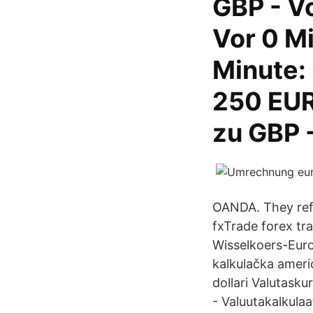
GBP - V
Vor 0 Mi
Minute:
250 EUR
zu GBP 
OANDA. They refl
fxTrade forex tr
Wisselkoers-Euro
kalkulačka ameri
dollari Valutasku
- Valuutakalkulaa