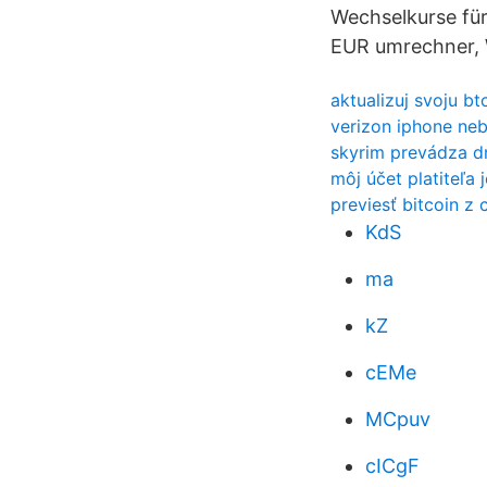
Wechselkurse für
EUR umrechner, 
aktualizuj svoju bt
verizon iphone neb
skyrim prevádza d
môj účet platiteľa
previesť bitcoin z
KdS
ma
kZ
cEMe
MCpuv
cICgF