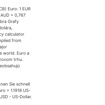
ECB) Euro: 1 EUR
 AUD = 0,767
ibra Grafy
dolára,
y calculator
mpiled from
ajor
he world. Euro a
zovom trhu.
neobsahujú
nen Sie schnell
ro = 1.1918 US-
USD - US-Dollar.