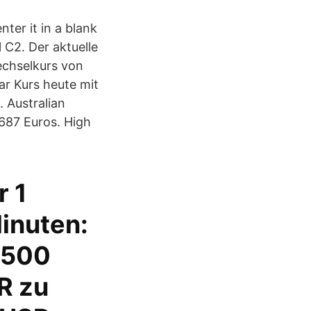
ter it in a blank
l C2. Der aktuelle
echselkurs von
ar Kurs heute mit
 Australian
.687 Euros. High
r 1
Minuten:
7500
R zu