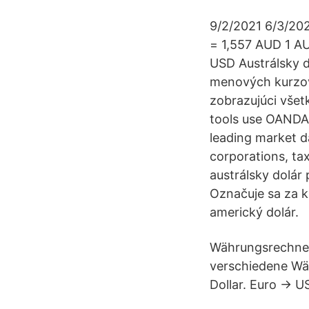
9/2/2021 6/3/202
= 1,557 AUD 1 A
USD Austrálsky d
menových kurzov 
zobrazujúci všet
tools use OANDA 
leading market d
corporations, tax
austrálsky dolár
Označuje sa za k
americký dolár.
Währungsrechner:
verschiedene Wä
Dollar. Euro → U