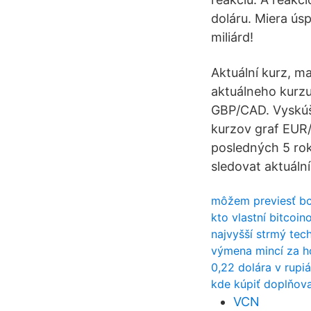
doláru. Miera ús
miliárd!
Aktuální kurz, m
aktuálneho kurzu
GBP/CAD. Vyskúš
kurzov graf EUR/ 
posledných 5 roko
sledovat aktuální
môžem previesť bc
kto vlastní bitcoin
najvyšší strmý tec
výmena mincí za h
0,22 dolára v rupi
kde kúpiť doplňova
VCN