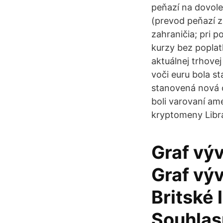
peňazí na dovole
(prevod peňazí z
zahraničia; pri p
kurzy bez poplat
aktuálnej trhove
voči euru bola s
stanovená nová c
boli varovaní ame
kryptomeny Libra
Graf vý
Graf výv
Britské 
Souhlas