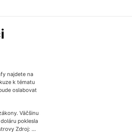
i
afy najdete na
skuze k tématu
bude oslabovat
 zákony. Väčšinu
 doláru poklesla
strovy Zdroj: …