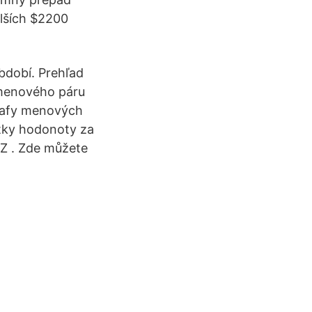
alších $2200
bdobí. Prehľad
j menového páru
rafy menových
šetky hodonoty za
CZ . Zde můžete