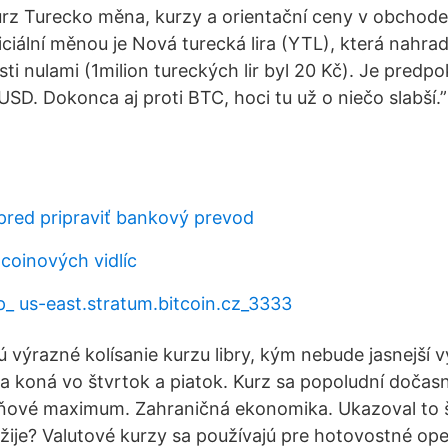
z Turecko měna, kurzy a orientační ceny v obchodec
ciální měnou je Nová turecká lira (YTL), která nahrad
esti nulami (1milion tureckých lir byl 20 Kč). Je predp
USD. Dokonca aj proti BTC, hoci tu už o niečo slabší.
pred pripraviť bankový prevod
coinových vidlíc
p_ us-east.stratum.bitcoin.cz_3333
ú výrazné kolísanie kurzu libry, kým nebude jasnejší
sa koná vo štvrtok a piatok. Kurz sa popoludní dočas
dňové maximum. Zahraničná ekonomika. Ukazoval to š
žije? Valutové kurzy sa používajú pre hotovostné op