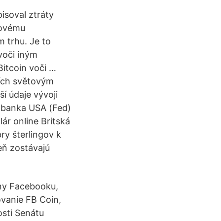
isoval ztráty
rovému
 trhu. Je to
voči iným
Bitcoin voči …
ních světovým
ší údaje vývoji
í banka USA (Fed)
ár online Britská
ry šterlingov k
eň zostávajú
y Facebooku,
ovanie FB Coin,
osti Senátu