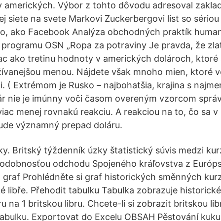
 amerických. Výbor z tohto dôvodu adresoval zakla
ej siete na svete Markovi Zuckerbergovi list so sério
oho, ako Facebook Analýza obchodných praktík huma
rogramu OSN „Ropa za potraviny Je pravda, že zlat
iac ako tretinu hodnoty v amerických dolároch, ktoré 
ívanejšou menou. Nájdete však mnoho mien, ktoré v
li. ( Extrémom je Rusko – najbohatšia, krajina s najm
lár nie je imúnny voči časom overeným vzorcom sprá
iac menej rovnakú reakciu. A reakciou na to, čo sa v
bude významný prepad doláru.
y. Britský týždenník úzky štatistický súvis medzi kur
podobnosťou odchodu Spojeného kráľovstva z Európs
 graf Prohlédněte si graf historických směnných ku
ké libře. Přehodit tabulku Tabulka zobrazuje historic
 na 1 britskou libru. Chcete-li si zobrazit britskou li
tabulku. Exportovat do Excelu OBSAH Pěstování kukuř