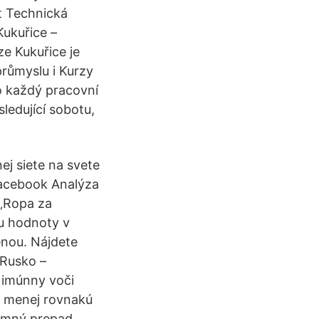
t Technická
Kukuřice –
ze Kukuřice je
průmyslu i Kurzy
o každý pracovní
ledující sobotu,
ej siete na svete
Facebook Analýza
„Ropa za
nu hodnoty v
enou. Nájdete
 Rusko –
e imúnny voči
 menej rovnakú
namný prepad