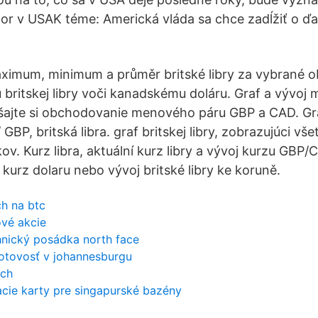
por v USAK téme: Americká vláda sa chce zadĺžiť o ď
aximum, minimum a průměr britské libry za vybrané o
 britskej libry voči kanadskému doláru. Graf a vývo
ajte si obchodovanie menového páru GBP a CAD. G
GBP, britská libra. graf britskej libry, zobrazujúci v
v. Kurz libra, aktuální kurz libry a vývoj kurzu GBP/
 kurz dolaru nebo vývoj britské libry ke koruně.
h na btc
ové akcie
hnický posádka north face
otovosť v johannesburgu
ách
cie karty pre singapurské bazény