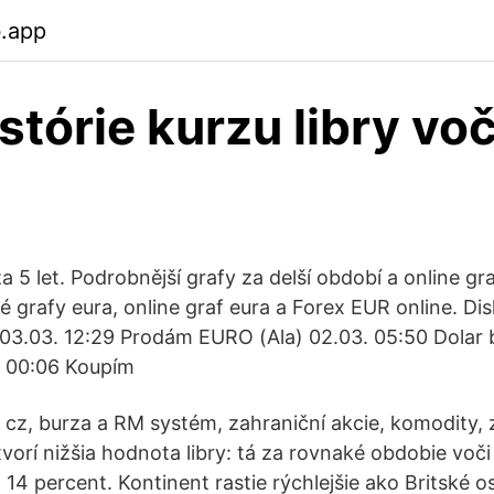
b.app
stórie kurzu libry voč
a 5 let. Podrobnější grafy za delší období a online gr
é grafy eura, online graf eura a Forex EUR online. Di
03.03. 12:29 Prodám EURO (Ala) 02.03. 05:50 Dolar 
. 00:06 Koupím
 cz, burza a RM systém, zahraniční akcie, komodity,
tvorí nižšia hodnota libry: tá za rovnaké obdobie voči
o 14 percent. Kontinent rastie rýchlejšie ako Britské o