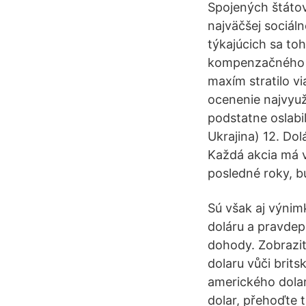
Spojených štátov
najväčšej sociáln
týkajúcich sa t
kompenzačného p
maxím stratilo v
ocenenie najvyuž
podstatne oslabi
Ukrajina) 12. Do
Každá akcia má v
posledné roky, 
Sú však aj výnimk
doláru a pravde
dohody. Zobrazit
dolaru vůči brits
amerického dolaru
dolar, přehoďte 