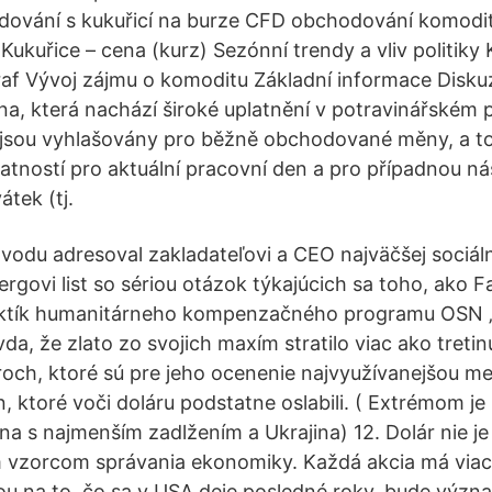
ování s kukuřicí na burze CFD obchodování komodi
Kukuřice – cena (kurz) Sezónní trendy a vliv politiky 
graf Vývoj zájmu o komoditu Základní informace Disku
na, která nachází široké uplatnění v potravinářském 
 jsou vyhlašovány pro běžně obchodované měny, a t
atností pro aktuální pracovní den a pro případnou nás
átek (tj.
vodu adresoval zakladateľovi a CEO najväčšej sociáln
rgovi list so sériou otázok týkajúcich sa toho, ako 
ktík humanitárneho kompenzačného programu OSN 
da, že zlato zo svojich maxím stratilo viac ako treti
och, ktoré sú pre jeho ocenenie najvyužívanejšou m
 ktoré voči doláru podstatne oslabili. ( Extrémom je
ina s najmenším zadlžením a Ukrajina) 12. Dolár nie j
vzorcom správania ekonomiky. Každá akcia má viac
iou na to, čo sa v USA deje posledné roky, bude výz