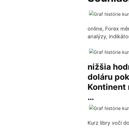
online, Forex mě
analýzy, indikátor
nižšia hod
doláru pok
Kontinent 
…
Kurz libry voči d