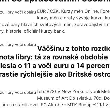
EUR / CZK, Kurzy měn Online, Forex
kurzy měn a grafy vývoje kurzu, ku
nové páry hlavních světových měn, zpravodajství z 
y, historie, oficiální kurzy bank.
Väčšinu z tohto rozdie
nota libry: tá za rovnaké obdobie
lesla o 11 a voči euru o 14 percen
rastie rýchlejšie ako Britské ostr
feb.1872) V New Yorku otvorili Met
Museum of Art Do sviatku. 70d. Do
oláru sa stabilizoval. FC Aktobe - MTK Budapešť 1:1 v 