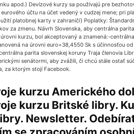
nku apod.) Devízové kurzy sa používajú pre bezhoto
 eurového účtu na účet vedený v cudzej mene; pri pl
oužití platobnej karty v zahraničí) Poplatky: Štandar
kov za zmenu. Návrh Slovenska, aby centrálna parita
j úrovni kurzu, bol akceptovaný a znamená:-centrálna
tanovená na úrovni euro=38,4550 Sk s účinnosťou od
entrálna parita slovenskej koruny Traja členovia Lib
rickými senátormi, aby zvážili, či chcú stále ostať s
, za ktorým stojí Facebook.
voje kurzu Amerického dol
oje kurzu Britské libry. K
libry. Newsletter. Odebíra
ím se zpracováním osobní