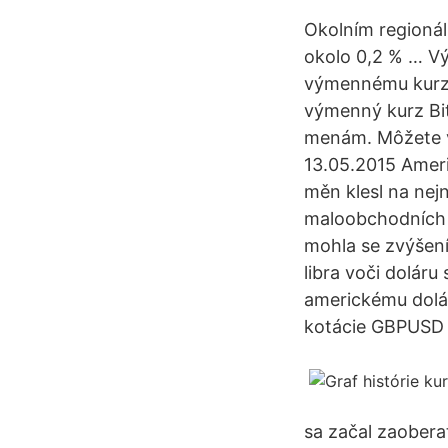
Okolním regionál
okolo 0,2 % … Vý
výmennému kurzu
výmenný kurz Bit
menám. Môžete vi
13.05.2015 Ameri
měn klesl na nejn
maloobchodních t
mohla se zvýšení
libra voči doláru
americkému dolár
kotácie GBPUSD 
sa začal zaobera