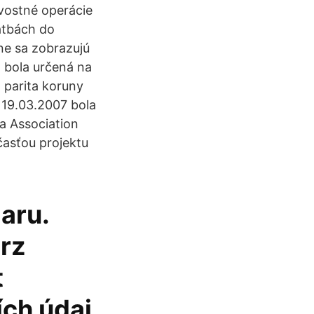
vostné operácie
atbách do
dne sa zobrazujú
 bola určená na
 parita koruny
 19.03.2007 bola
ra Association
účasťou projektu
aru.
urz
t
ch údaj