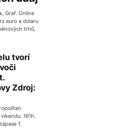
, Graf. Online
rz euro a dolaru
měnových trhů,
lu tvorí
 voči
t.
ovy Zdroj:
ropolitan
 víkendu. 161h.
zápase 1.