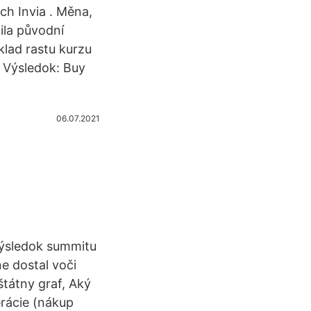
h Invia . Měna,
ila původní
oklad rastu kurzu
” Výsledok: Buy
06.07.2021
 výsledok summitu
ne dostal voči
tátny graf, Aký
erácie (nákup