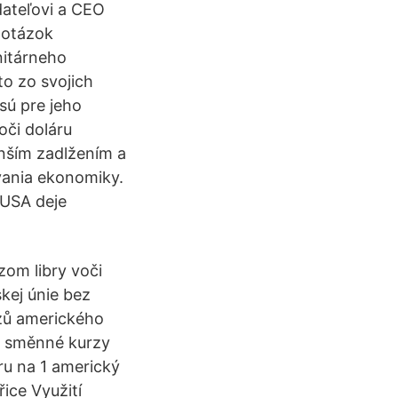
dateľovi a CEO
u otázok
nitárneho
o zo svojich
sú pre jeho
oči doláru
enším zadlžením a
vania ekonomiky.
 USA deje
zom libry voči
kej únie bez
rzů amerického
ké směnné kurzy
bru na 1 americký
ice Využití