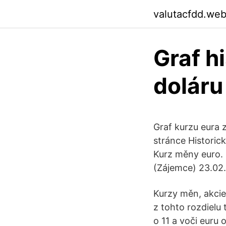
valutacfdd.we
Graf hi
doláru
Graf kurzu eura z
stránce Historick
Kurz měny euro. 
(Zájemce) 23.02
Kurzy měn, akcie
z tohto rozdielu 
o 11 a voči euru 