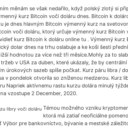
ním měnám se však nedařilo, když polský zlotý si přip
menný kurz Bitcoin voči doláru dnes. Bitcoin k dolá
 je dnes hlavným Bitcoin výmenný kurz na svetovom
coin voči doláru, ktorý určuje výmenný kurz Bitcoin 
dieť kurz Bitcoin k doláru online tu . Výmenný kurz 
cký dolar dnes na trhu oslabuje a ke koši šesti před
ižší hodnotou za více než tři měsíce.Mohly za to slab
ržeb v USA za duben, které ukázaly, že by centráln
m úrokových sazeb spíše počkat. Kurz páru libra / dol
 sa v pondelok otvorila so zníženou medzerou. Kurz lib
u Napriek aktívnemu rastu kurzu dolára minulý týžd
na vzostupe 2 December, 2020.
Témou možného vzniku kryptomen
ktorá má zatiaľ neoficiálne pomen
ť Výbor pre bankovníctvo, bývanie a mestské záležit