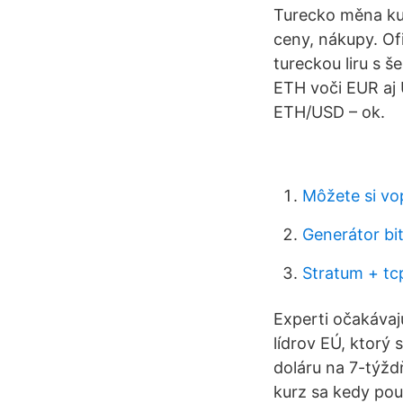
Turecko měna kur
ceny, nákupy. Ofi
tureckou liru s š
ETH voči EUR aj 
ETH/USD – ok.
Môžete si vo
Generátor bit
Stratum + tc
Experti očakávaj
lídrov EÚ, ktorý 
doláru na 7-týž
kurz sa kedy pou