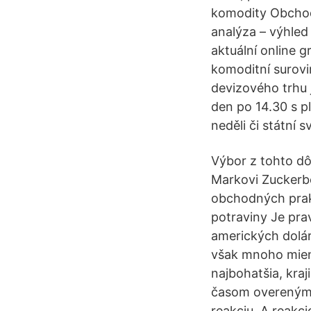
komodity Obchod
analýza – výhled 
aktuální online 
komoditní surovi
devizového trhu
den po 14.30 s pl
neděli či státní sv
Výbor z tohto dô
Markovi Zuckerbe
obchodných pra
potraviny Je prav
amerických dolár
však mnoho mien,
najbohatšia, kraj
časom overeným 
reakciu. A reakc