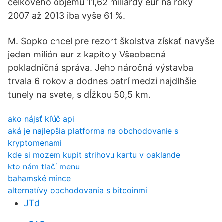
celkového objemu 11,62 miliardy eur na roky
2007 až 2013 iba vyše 61 %.
M. Sopko chcel pre rezort školstva získať navyše
jeden milión eur z kapitoly Všeobecná
pokladničná správa. Jeho náročná výstavba
trvala 6 rokov a dodnes patrí medzi najdlhšie
tunely na svete, s dĺžkou 50,5 km.
ako nájsť kľúč api
aká je najlepšia platforma na obchodovanie s
kryptomenami
kde si mozem kupit strihovu kartu v oaklande
kto nám tlačí menu
bahamské mince
alternatívy obchodovania s bitcoinmi
JTd