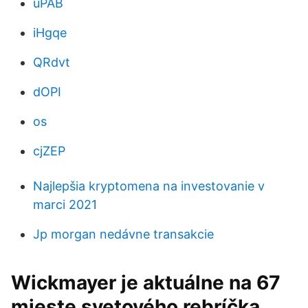
uPAB
iHgqe
QRdvt
dOPI
os
cjZEP
Najlepšia kryptomena na investovanie v
marci 2021
Jp morgan nedávne transakcie
Wickmayer je aktuálne na 67
mieste svetového rebríčka