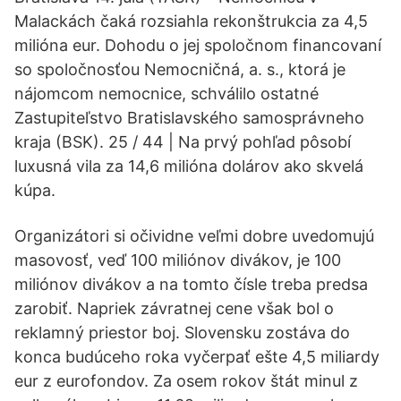
Malackách čaká rozsiahla rekonštrukcia za 4,5
milióna eur. Dohodu o jej spoločnom financovaní
so spoločnosťou Nemocničná, a. s., ktorá je
nájomcom nemocnice, schválilo ostatné
Zastupiteľstvo Bratislavského samosprávneho
kraja (BSK). 25 / 44 | Na prvý pohľad pôsobí
luxusná vila za 14,6 milióna dolárov ako skvelá
kúpa.
Organizátori si očividne veľmi dobre uvedomujú
masovosť, veď 100 miliónov divákov, je 100
miliónov divákov a na tomto čísle treba predsa
zarobiť. Napriek závratnej cene však bol o
reklamný priestor boj. Slovensku zostáva do
konca budúceho roka vyčerpať ešte 4,5 miliardy
eur z eurofondov. Za osem rokov štát minul z