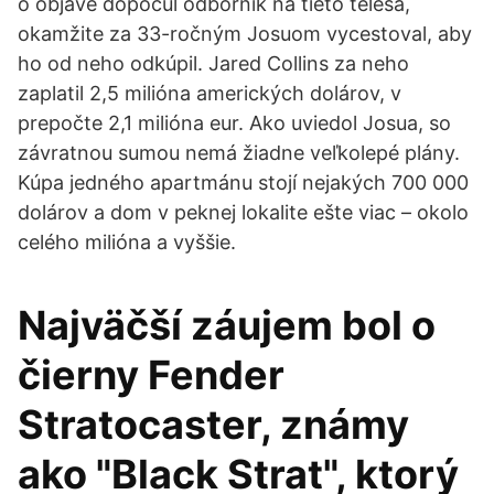
o objave dopočul odborník na tieto telesá,
okamžite za 33-ročným Josuom vycestoval, aby
ho od neho odkúpil. Jared Collins za neho
zaplatil 2,5 milióna amerických dolárov, v
prepočte 2,1 milióna eur. Ako uviedol Josua, so
závratnou sumou nemá žiadne veľkolepé plány.
Kúpa jedného apartmánu stojí nejakých 700 000
dolárov a dom v peknej lokalite ešte viac – okolo
celého milióna a vyššie.
Najväčší záujem bol o
čierny Fender
Stratocaster, známy
ako "Black Strat", ktorý