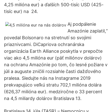
4,25 milióna eur) a ďalších 500-tisíc USD (425-
tisíc eur) na 24.
Aj podpálenie
Amazónie zaplatil,“
povedal Bolsonaro na stretnutí so svojimi
priaznivcami. DiCapriova ochranárska
organizácia Earth Alliance poskytla v prepočte
viac ako 4,5 milióna eur (päť miliónov dolárov)
na ochranu Amazónie po tom, čo lesné požiare v
júli a auguste zničili rozsiahle časti dažďového
pralesa. Sledujte nás na Instagrame 2019
prekvapujúco veľkú stratu 702,1 milióna dolára
(626,37 milióna eur). medziročne o 33 percent
na 4,5 miliardy dolárov Bratislava 13.
Bratislava 14. júla (TASR) – Nemocnicu v