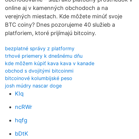
online aj v kamenných obchodoch a na
verejných miestach. Kde môžete minúť svoje
BTC coiny? Dnes pozorujeme 40 služieb a
platforiem, ktoré prijímajú bitcoiny.
bezplatné správy z platformy
trhové priemery k dnešnému dňu
kde môžem kúpiť kava kava v kanade
obchod s dvojitými bitcoinmi
bitcoinové kolumbijské peso
josh múdry nascar doge
KIq
ncRWr
hqfg
bDtK