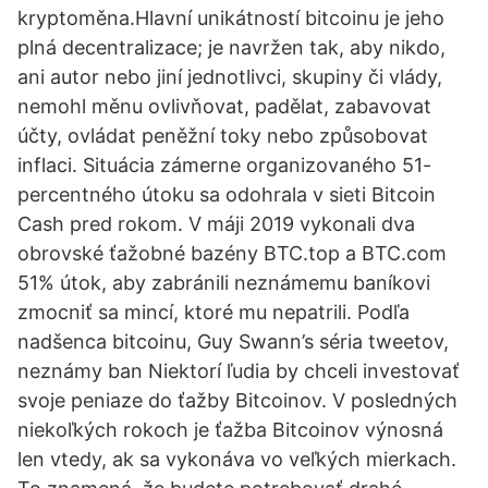
kryptoměna.Hlavní unikátností bitcoinu je jeho
plná decentralizace; je navržen tak, aby nikdo,
ani autor nebo jiní jednotlivci, skupiny či vlády,
nemohl měnu ovlivňovat, padělat, zabavovat
účty, ovládat peněžní toky nebo způsobovat
inflaci. Situácia zámerne organizovaného 51-
percentného útoku sa odohrala v sieti Bitcoin
Cash pred rokom. V máji 2019 vykonali dva
obrovské ťažobné bazény BTC.top a BTC.com
51% útok, aby zabránili neznámemu baníkovi
zmocniť sa mincí, ktoré mu nepatrili. Podľa
nadšenca bitcoinu, Guy Swann’s séria tweetov,
neznámy ban Niektorí ľudia by chceli investovať
svoje peniaze do ťažby Bitcoinov. V posledných
niekoľkých rokoch je ťažba Bitcoinov výnosná
len vtedy, ak sa vykonáva vo veľkých mierkach.