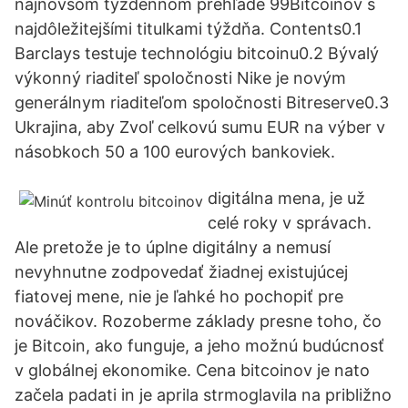
najnovšom týždennom prehľade 99Bitcoinov s
najdôležitejšími titulkami týždňa. Contents0.1
Barclays testuje technológiu bitcoinu0.2 Bývalý
výkonný riaditeľ spoločnosti Nike je novým
generálnym riaditeľom spoločnosti Bitreserve0.3
Ukrajina, aby Zvoľ celkovú sumu EUR na výber v
násobkoch 50 a 100 eurových bankoviek.
digitálna mena, je už
celé roky v správach.
Ale pretože je to úplne digitálny a nemusí
nevyhnutne zodpovedať žiadnej existujúcej
fiatovej mene, nie je ľahké ho pochopiť pre
nováčikov. Rozoberme základy presne toho, čo
je Bitcoin, ako funguje, a jeho možnú budúcnosť
v globálnej ekonomike. Cena bitcoinov je nato
začela padati in je aprila strmoglavila na približno