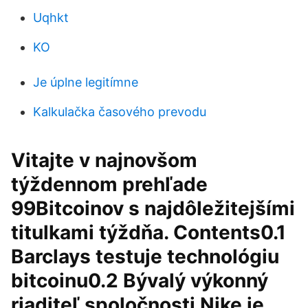
Uqhkt
KO
Je úplne legitímne
Kalkulačka časového prevodu
Vitajte v najnovšom
týždennom prehľade
99Bitcoinov s najdôležitejšími
titulkami týždňa. Contents0.1
Barclays testuje technológiu
bitcoinu0.2 Bývalý výkonný
riaditeľ spoločnosti Nike je