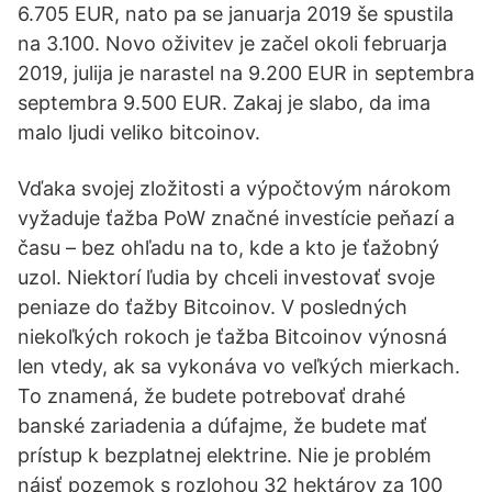
6.705 EUR, nato pa se januarja 2019 še spustila
na 3.100. Novo oživitev je začel okoli februarja
2019, julija je narastel na 9.200 EUR in septembra
septembra 9.500 EUR. Zakaj je slabo, da ima
malo ljudi veliko bitcoinov.
Vďaka svojej zložitosti a výpočtovým nárokom
vyžaduje ťažba PoW značné investície peňazí a
času – bez ohľadu na to, kde a kto je ťažobný
uzol. Niektorí ľudia by chceli investovať svoje
peniaze do ťažby Bitcoinov. V posledných
niekoľkých rokoch je ťažba Bitcoinov výnosná
len vtedy, ak sa vykonáva vo veľkých mierkach.
To znamená, že budete potrebovať drahé
banské zariadenia a dúfajme, že budete mať
prístup k bezplatnej elektrine. Nie je problém
nájsť pozemok s rozlohou 32 hektárov za 100