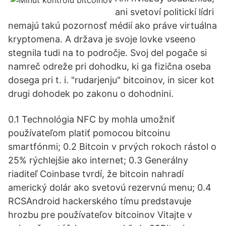
ani svetoví politickí lídri
nemajú takú pozornosť médií ako práve virtuálna
kryptomena. A država je svoje lovke vseeno
stegnila tudi na to področje. Svoj del pogače si
namreč odreže pri dohodku, ki ga fizična oseba
dosega pri t. i. "rudarjenju" bitcoinov, in sicer kot
drugi dohodek po zakonu o dohodnini.
0.1 Technológia NFC by mohla umožniť
používateľom platiť pomocou bitcoinu
smartfónmi; 0.2 Bitcoin v prvých rokoch rástol o
25% rýchlejšie ako internet; 0.3 Generálny
riaditeľ Coinbase tvrdí, že bitcoin nahradí
americký dolár ako svetovú rezervnú menu; 0.4
RCSAndroid hackerského tímu predstavuje
hrozbu pre používateľov bitcoinov Vitajte v