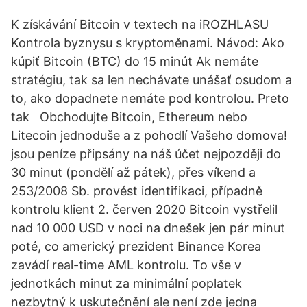
K získávání Bitcoin v textech na iROZHLASU
Kontrola byznysu s kryptoměnami. Návod: Ako
kúpiť Bitcoin (BTC) do 15 minút Ak nemáte
stratégiu, tak sa len nechávate unášať osudom a
to, ako dopadnete nemáte pod kontrolou. Preto
tak Obchodujte Bitcoin, Ethereum nebo
Litecoin jednoduše a z pohodlí Vašeho domova!
jsou peníze připsány na náš účet nejpozději do
30 minut (pondělí až pátek), přes víkend a
253/2008 Sb. provést identifikaci, případně
kontrolu klient 2. červen 2020 Bitcoin vystřelil
nad 10 000 USD v noci na dnešek jen pár minut
poté, co americký prezident Binance Korea
zavádí real-time AML kontrolu. To vše v
jednotkách minut za minimální poplatek
nezbytný k uskutečnění ale není zde jedna