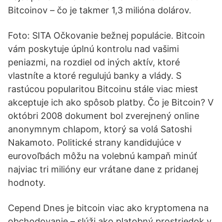
Bitcoinov – čo je takmer 1,3 milióna dolárov.
Foto: SITA Očkovanie bežnej populácie. Bitcoin
vám poskytuje úplnú kontrolu nad vašimi
peniazmi, na rozdiel od iných aktív, ktoré
vlastníte a ktoré regulujú banky a vlády. S
rastúcou popularitou Bitcoinu stále viac miest
akceptuje ich ako spôsob platby. Čo je Bitcoin? V
októbri 2008 dokument bol zverejnený online
anonymnym chlapom, ktorý sa volá Satoshi
Nakamoto. Politické strany kandidujúce v
eurovoľbách môžu na volebnú kampaň minúť
najviac tri milióny eur vrátane dane z pridanej
hodnoty.
Cepend Dnes je bitcoin viac ako kryptomena na
obchodovanie – slúži ako platobný prostriedok v